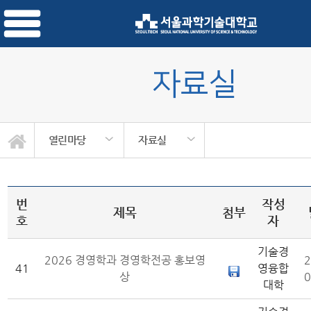
자료실
열린마당
자료실
번
작성
제목
첨부
호
자
기술경
2026 경영학과 경영학전공 홍보영
2
41
영융합
상
0
대학