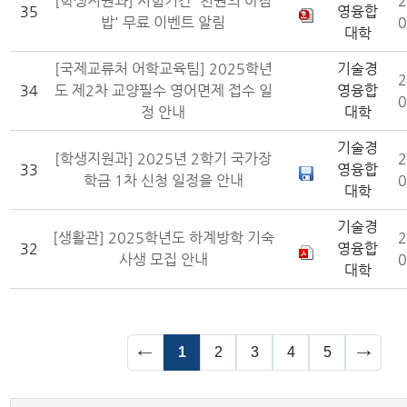
[학생지원과] 시험기간 '천원의 아침
2
35
영융합
밥' 무료 이벤트 알림
0
대학
[국제교류처 어학교육팀] 2025학년
기술경
2
34
도 제2차 교양필수 영어면제 접수 일
영융합
0
정 안내
대학
기술경
[학생지원과] 2025년 2학기 국가장
2
33
영융합
학금 1차 신청 일정을 안내
0
대학
기술경
[생활관] 2025학년도 하계방학 기숙
2
32
영융합
사생 모집 안내
0
대학
1
2
3
4
5